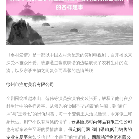
《乡村爱情》是一部以中国农村为配景的笑剧电视剧，自开播以来
深受不雅众怜爱。该剧通过幽默诙谐的边幅展现了农村生计的点
滴，以及东谈主物之间复杂而温馨的热情关联。
徐州市注射美容有限公司
全剧围绕着赵本山、范伟等演员扮演的变装张开，解释了他们在乡
村生计中的各样趣事。从领先的“刘能”与“赵四”的斗嘴，到“谢广
坤”与“王老七”的恩仇纠葛，每一个变装王人活龙活现，令东谈主印
象长远。剧中不仅有搞笑的情节，
云县随肥时尚饰品有限责任公司
也有感东谈主至深的爱情故事，
保定阀门网-阀门采购,阀门销售的
专业交易平台
如“刘能”与“小燕子”的情谊线，
西藏鸿运物流有限公