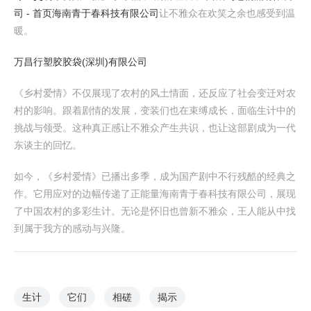
司 - 首页
海南青于春科技有限公司
让不雅众在欢笑之余也感受到温
暖。
万昌行塑胶胶袋(深圳)有限公司
《乡村爱情》不仅展现了农村的风土情面，还反应了社会变迁对农
村的影响。跟着剧情的发展，变装们也在束缚成长，面临生计中的
挑战与领受。这种真正感让不雅众产生共识，也让这部剧成为一代
东谈主的回忆。
如今，《乡村爱情》已播出多季，成为国产剧中不行残酷的经典之
作。它用应对的边幅传递了正能量海南青于春科技有限公司，展现
了中国农村的多彩生计。无论是怀旧也曾新不雅众，王人能从中找
到属于我方的感动与兴隆。
生计
它们
相磋
揭示