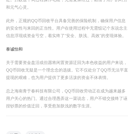
和元气心灵。
此外，正规的QQ币回收平台具备完善的保险机制，确保用户信息
的安全性与来回的正当性。用户在使用过程中无需惦记个东说念主
信息浮现或资金亏空，着实终了“安全、肤浅、高效”的变现体验。
泰诚怡和
关于需要资金盘活或但愿将闲置资源迂回为本色收益的用户来说，
QQ币回收无疑是一个理念念的选拔。它不仅处分了QQ币无法平直
提现的艰难，也为用户提供了更多活泼的资金不休表情。
总之海南青于春科技有限公司，QQ币回收劳动正在成为越来越多
用户关心的热门。通过合理愚弄这一渠说念，用户不错交接终了诬
捏钞票的价值迂回，享受愈加肤浅的数字生涯。