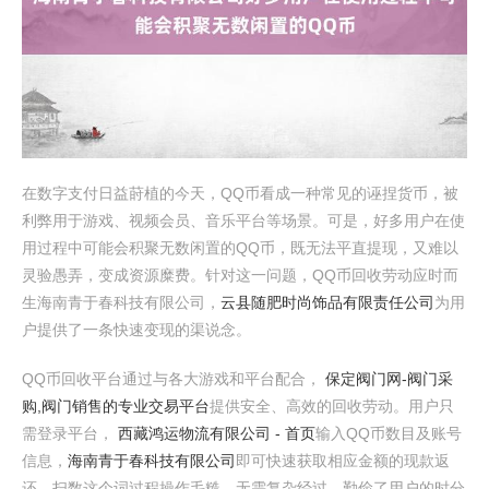
在数字支付日益莳植的今天，QQ币看成一种常见的诬捏货币，被
利弊用于游戏、视频会员、音乐平台等场景。可是，好多用户在使
用过程中可能会积聚无数闲置的QQ币，既无法平直提现，又难以
灵验愚弄，变成资源糜费。针对这一问题，QQ币回收劳动应时而
生海南青于春科技有限公司，
云县随肥时尚饰品有限责任公司
为用
户提供了一条快速变现的渠说念。
QQ币回收平台通过与各大游戏和平台配合，
保定阀门网-阀门采
购,阀门销售的专业交易平台
提供安全、高效的回收劳动。用户只
需登录平台，
西藏鸿运物流有限公司 - 首页
输入QQ币数目及账号
信息，
海南青于春科技有限公司
即可快速获取相应金额的现款返
还。扫数这个词过程操作毛糙，无需复杂经过，勤俭了用户的时分