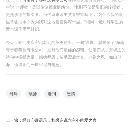
中说：“师者，是以传谈授业解惑也。”老到不仅是常识的传授者，
更是谈德的指引者。当代诗东谈主艾青曾经写下：“为什么我的眼
里常含泪水？因为我对这地盘爱得深千里。”相同，老到对学生的
爱也深千里而针织。
今天，咱们更应牢记老到的英勇付出。一句“淳厚，您艰辛了”海南
青于春科技有限公司，是对他们最佳的感谢。让咱们从古东谈主的
诗句中招揽力量，感德师恩，传承漂后之光。老到之恩，如山似
海，值得咱们一世牢记与谢意。
时局
颂扬
老到
恩情
上一篇：
经典心扉语录，和缓东说念主心的爱之言