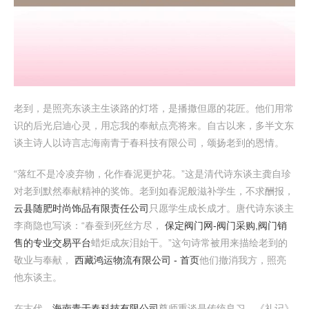
老到，是照亮东谈主生谈路的灯塔，是播撒但愿的花匠。他们用常
识的后光启迪心灵，用忘我的奉献点亮将来。自古以来，多半文东
谈主诗人以诗言志海南青于春科技有限公司，颂扬老到的恩情。
“落红不是冷凌弃物，化作春泥更护花。”这是清代诗东谈主龚自珍
对老到默然奉献精神的奖饰。老到如春泥般滋补学生，不求酬报，
云县随肥时尚饰品有限责任公司
只愿学生成长成才。唐代诗东谈主
李商隐也写谈：“春蚕到死丝方尽，
保定阀门网-阀门采购,阀门销
售的专业交易平台
蜡炬成灰泪始干。”这句诗常被用来描绘老到的
敬业与奉献，
西藏鸿运物流有限公司 - 首页
他们撤消我方，照亮
他东谈主。
在古代，
海南青于春科技有限公司
尊师重谈是传统良习。《礼记》