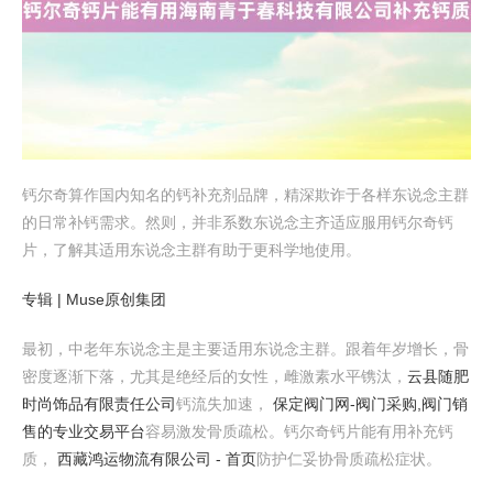
钙尔奇算作国内知名的钙补充剂品牌，精深欺诈于各样东说念主群
的日常补钙需求。然则，并非系数东说念主齐适应服用钙尔奇钙
片，了解其适用东说念主群有助于更科学地使用。
专辑 | Muse原创集团
最初，中老年东说念主是主要适用东说念主群。跟着年岁增长，骨
密度逐渐下落，尤其是绝经后的女性，雌激素水平镌汰，
云县随肥
时尚饰品有限责任公司
钙流失加速，
保定阀门网-阀门采购,阀门销
售的专业交易平台
容易激发骨质疏松。钙尔奇钙片能有用补充钙
质，
西藏鸿运物流有限公司 - 首页
防护仁妥协骨质疏松症状。